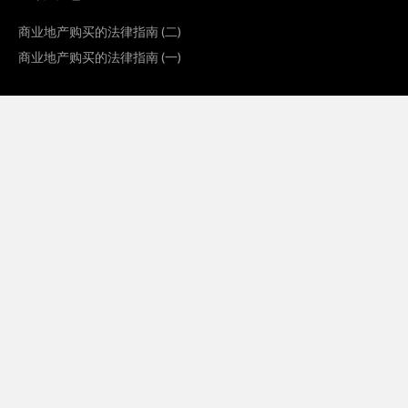
商业地产购买的法律指南 (二)
商业地产购买的法律指南 (一)
联系方式
电话:
604-673-9432
传真:
604-673-9434
电邮:
sliang@brighidlaw.com
网站:
https://brighidlaw.com
办公室地址
温哥华办公室:
810-626 West Pender Street
Vancouver BC V6B 1V9