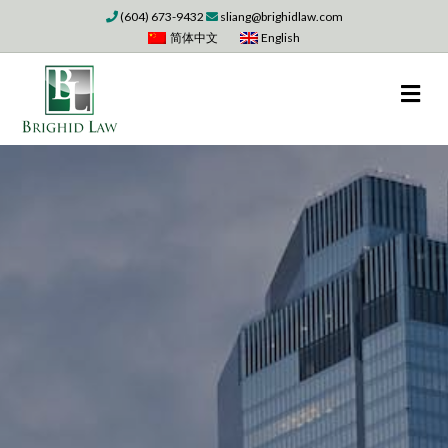
(604) 673-9432
sliang@brighidlaw.com
简体中文
English
M